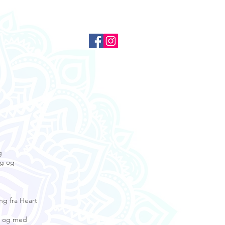
Kontakt
g
ag og
ng fra Heart
en og med