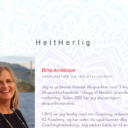
Om
Birte
Ranveig
Torill
HeltHerlig
Birte Arvidsson
AKUPUNKTØR OG INTUITIV COACH
Jeg er utdannet Klassisk Akupunktør med 3-åri
Akupunkturhøyskole i tillegg til Medisin grunnf
mellomfag. Siden 2007 har jeg drevet egen
akupunkturpraksis.
I 2015 var jeg ferdig med min Coaching utdanni
IQ Academy, og har siden da også kunnet tilby
Coaching/veiledning. Jeg jobber både en-til-