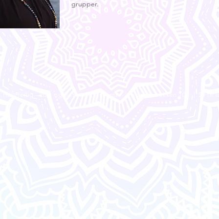
grupper.
 HeltHerlig - kurs og behandlingssenter | Isdalstøbakken 103 | 5916 I